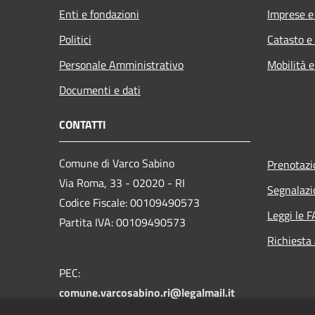
Enti e fondazioni
Imprese 
Politici
Catasto e
Personale Amministrativo
Mobilità e
Documenti e dati
CONTATTI
Comune di Varco Sabino
Prenotaz
Via Roma, 33 - 02020 - RI
Segnalazi
Codice Fiscale: 00109490573
Leggi le 
Partita IVA: 00109490573
Richiesta
PEC:
comune.varcosabino.ri@legalmail.it
Centralino Unico: +39 0765 790025 -