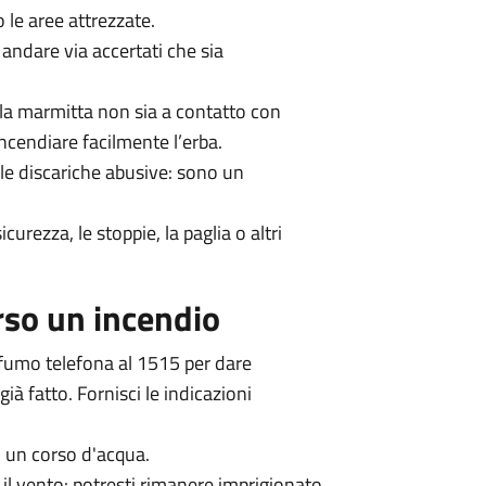
 le aree attrezzate.
andare via accertati che sia
 la marmitta non sia a contatto con
ncendiare facilmente l’erba.
lle discariche abusive: sono un
urezza, le stoppie, la paglia o altri
rso un incendio
 fumo telefona al 1515 per dare
già fatto. Fornisci le indicazioni
o un corso d'acqua.
a il vento: potresti rimanere imprigionato