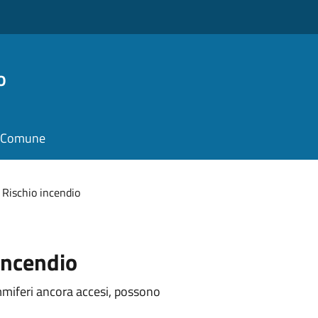
o
il Comune
Rischio incendio
 incendio
mmiferi ancora accesi, possono