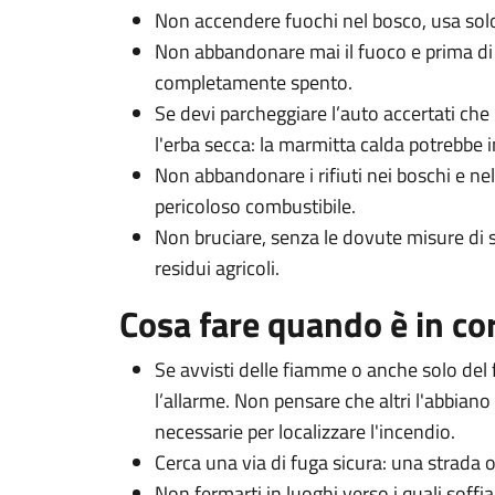
Non accendere fuochi nel bosco, usa solo
Non abbandonare mai il fuoco e prima di 
completamente spento.
Se devi parcheggiare l’auto accertati che
l'erba secca: la marmitta calda potrebbe i
Non abbandonare i rifiuti nei boschi e ne
pericoloso combustibile.
Non bruciare, senza le dovute misure di sic
residui agricoli.
Cosa fare quando è in co
Se avvisti delle fiamme o anche solo del
l’allarme. Non pensare che altri l'abbiano 
necessarie per localizzare l'incendio.
Cerca una via di fuga sicura: una strada 
Non fermarti in luoghi verso i quali soffi