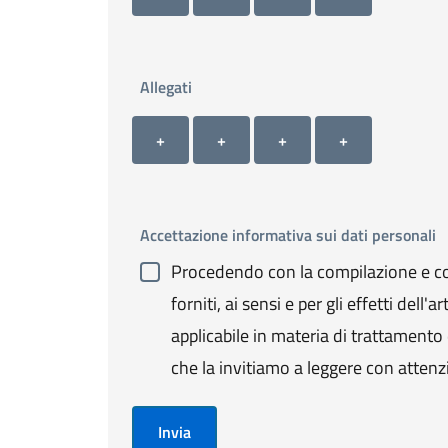
Allegati
Allegato 1
Allegato 2
Allegato 3
Allegato 4
+ Carica allegato 1
+ Carica allegato 2
+ Carica allegato 3
+ Carica allegato 4
+
+
+
+
Accettazione informativa sui dati personali
Procedendo con la compilazione e con
forniti, ai sensi e per gli effetti de
applicabile in materia di trattamento de
che la invitiamo a leggere con attenz
Invia