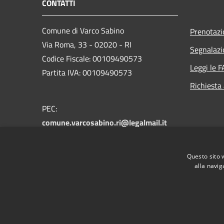
CONTATTI
Comune di Varco Sabino
Prenotaz
Via Roma, 33 - 02020 - RI
Segnalazi
Codice Fiscale: 00109490573
Leggi le 
Partita IVA: 00109490573
Richiesta
PEC:
comune.varcosabino.ri@legalmail.it
Centralino Unico: +39 0765 790025 -
+39 0765 790043
Questo sito 
alla navig
RSS
Accessibilità
Privacy
Cookie
Mappa de