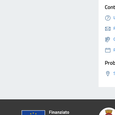
Cont
Prob