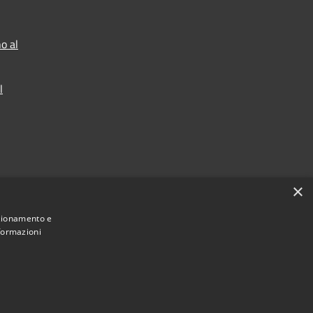
o al
l
×
nzionamento e
nformazioni
Municipium
Accesso
mune di Varco Sabino • Powered by
•