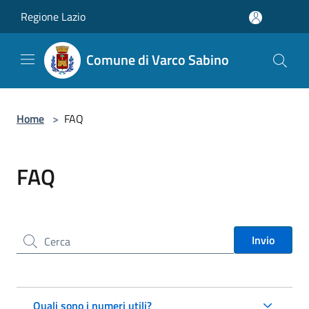
Salta al contenuto principale
Regione Lazio
Comune di Varco Sabino
Home
>
FAQ
FAQ
Cerca nel sito
Invio
Quali sono i numeri utili?