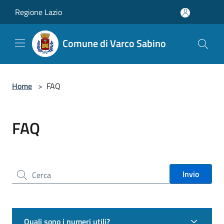
Salta al contenuto principale
Regione Lazio
Comune di Varco Sabino
Home
>
FAQ
FAQ
Cerca nel sito
Invio
Quali sono i numeri utili?