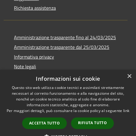
Richiesta assistenza
Amministrazione trasparente fino al 24/03/2025
Amministrazione trasparente dal 25/03/2025
Informativa privacy
Note legali
×
Dichiarazione di accessibilità
Informazioni sui cookie
Questo sito web utilizza cookie tecnici e assimilati strettamente
necessari al corretto funzionamento e alla navigazione del sito,
nonché un cookie tecnico analitico al solo fine di elaborare
informazioni statistiche, aggregate e anonime.
RSS
Copyright © 2026 • Comune di
Per maggiori dettagli, può consultare la cookie policy al seguente
link
Accessibilità
Varco Sabino • Powered by
Privacy
Municipium
Accesso
•
RIFIUTA TUTTO
ACCETTA TUTTO
Cookie
redazione
Mappa del sito