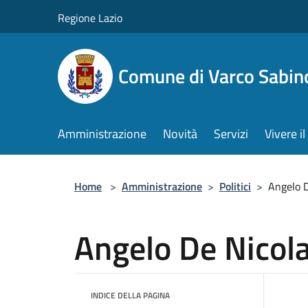
Salta al contenuto principale
Regione Lazio
Comune di Varco Sabin
Amministrazione
Novità
Servizi
Vivere 
Home
>
Amministrazione
>
Politici
>
Angelo D
Angelo De Nicol
INDICE DELLA PAGINA