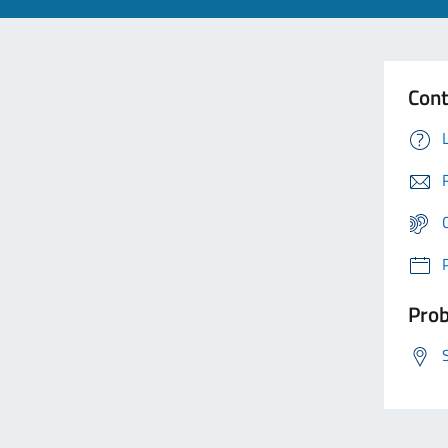
Cont
Prob