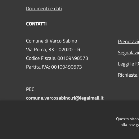
Documenti e dati
CONTATTI
Comune di Varco Sabino
Prenotaz
Via Roma, 33 - 02020 - RI
Segnalazi
Codice Fiscale: 00109490573
Leggi le 
Partita IVA: 00109490573
Richiesta
PEC:
comune.varcosabino.ri@legalmail.it
Centralino Unico: +39 0765 790025 -
+39 0765 790043
Questo sito 
alla navig