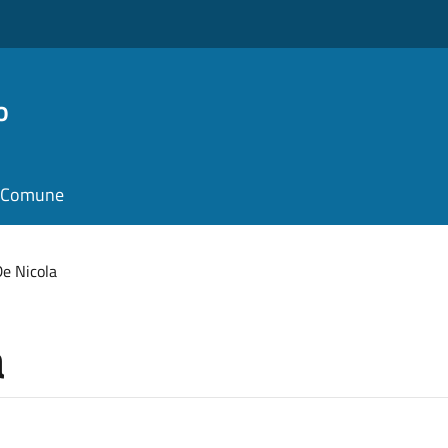
o
il Comune
e Nicola
a