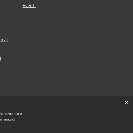
Eventi
o al
l
×
nzionamento e
nformazioni